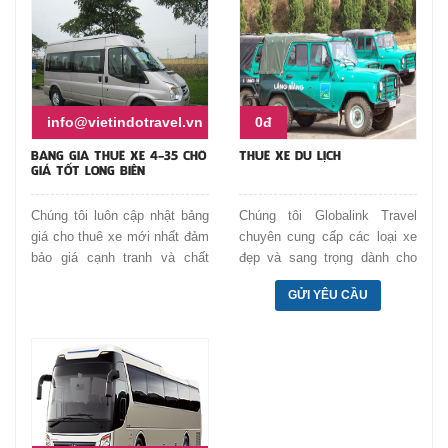
info@vietindotravel.vn
0đ
BẢNG GIÁ THUÊ XE 4-35 CHỖ
THUÊ XE DU LỊCH
GIÁ TỐT LONG BIÊN
Chúng tôi luôn cập nhật bảng
Chúng tôi Globalink Travel
giá cho thuê xe mới nhất đảm
chuyên cung cấp các loại xe
bảo giá cạnh tranh và chất
đẹp và sang trọng dành cho
lượng xe tốt cùng lái xe
du lịch. Lái xe chuyên nghiệp
GỬI YÊU CẦU
chuyên nghiệp. Xem bảng giá
và lịch sự chu đáo giúp các
thuê xe du lịch quận Long
bạn có những kỳ nghỉ thú vị.
Biên