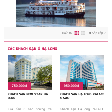
Sắp xếp
Hiển thị
CÁC KHÁCH SẠN Ở HẠ LONG
750.000đ
950.000đ
KHÁCH SẠN NEW STAR HẠ
KHÁCH SẠN HẠ LONG PALACE
LONG
4 SAO
Gía tiền 3 sao nhưng trải
Khách sạn Hạ long PALACE