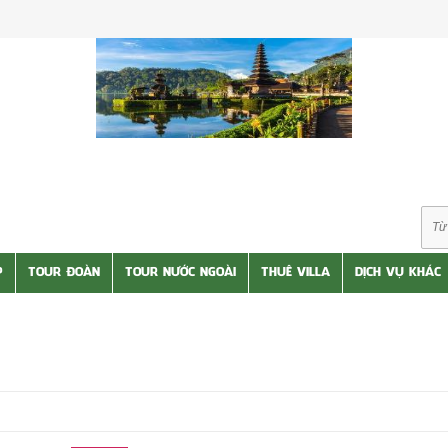
P
TOUR ĐOÀN
TOUR NƯỚC NGOÀI
THUÊ VILLA
DỊCH VỤ KHÁC