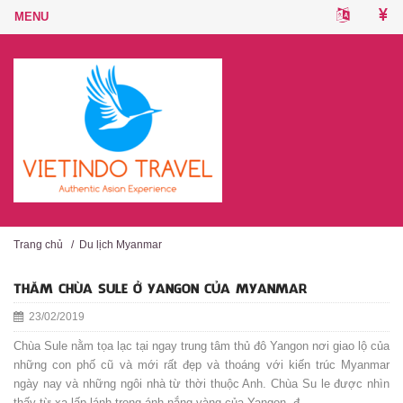
Trang chủ
/
Du lịch Myanmar
THĂM CHÙA SULE Ở YANGON CỦA MYANMAR
23/02/2019
Chùa Sule nằm tọa lạc tại ngay trung tâm thủ đô Yangon nơi giao lộ của
những con phố cũ và mới rất đẹp và thoáng với kiến trúc Myanmar
ngày nay và những ngôi nhà từ thời thuộc Anh. Chùa Su le được nhìn
thấy từ xa lấp lánh trong ánh nắng vàng của Yangon, đ