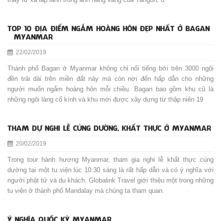
TOP 10 ĐỊA ĐIỂM NGẮM HOÀNG HÔN ĐẸP NHẤT Ở BAGAN
– MYANMAR
22/02/2019
Thành phố Bagan ở Myanmar không chỉ nổi tiếng bởi trên 3000 ngôi
đền trải dài trên miền đất này mà còn nơi đến hấp dẫn cho những
người muốn ngắm hoàng hôn mỗi chiều. Bagan bao gồm khu cũ là
những ngôi làng cổ kính và khu mới được xây dựng từ thập niên 19
THAM DỰ NGHI LỄ CÚNG DƯỜNG, KHẤT THỰC Ở MYANMAR
20/02/2019
Trong tour hành hương Myanmar, tham gia nghi lễ khất thực cúng
dường tại một tu viện lúc 10:30 sáng là rất hấp dẫn và có ý nghĩa với
người phật tử và du khách. Globalink Travel giới thiệu một trong những
tu viện ở thành phố Mandalay mà chúng ta tham quan.
Ý NGHĨA QUỐC KỲ MYANMAR