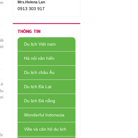
Mrs.Helena Lan
km
0913 303 917
THÔNG TIN
Nà
Du lịch Việt nam
ió
Hà nội văn hiến
Du lịch châu Âu
 ở
Du lịch Đà Lạt
ệu
ơi
Du lịch Đà nẵng
Wonderful Indonesia
Villa và căn hộ du lịch
ộc