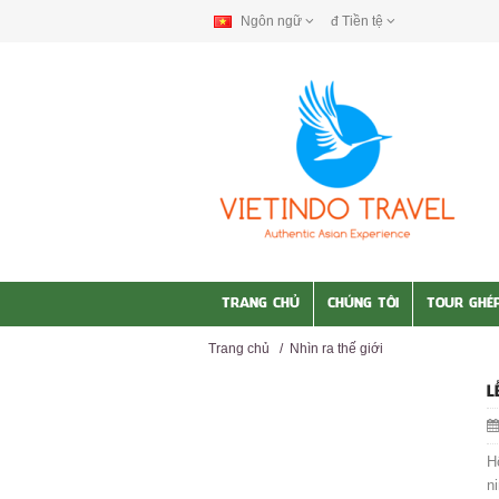
Ngôn ngữ
đ
Tiền tệ
TRANG CHỦ
CHÚNG TÔI
TOUR GHÉ
Trang chủ
/
Nhìn ra thế giới
L
H
n