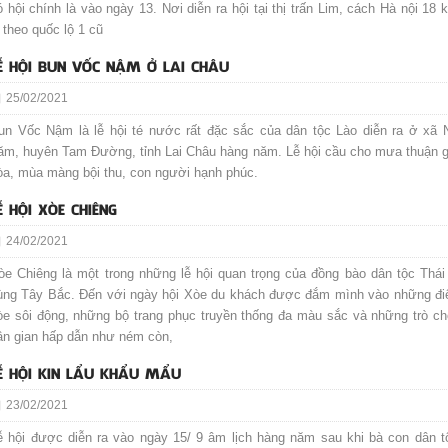
ó hội chính là vào ngày 13. Nơi diễn ra hội tại thị trấn Lim, cách Hà nội 18 
i theo quốc lộ 1 cũ
Ễ HỘI BUN VỐC NẬM Ở LAI CHÂU
25/02/2021
un Vốc Nậm là lễ hội té nước rất đặc sắc của dân tộc Lào diễn ra ở xã 
ăm, huyên Tam Đường, tỉnh Lai Châu hàng năm. Lễ hội cầu cho mưa thuận g
òa, mùa màng bội thu, con người hạnh phúc.
Ễ HỘI XÒE CHIÊNG
24/02/2021
òe Chiêng là một trong những lễ hội quan trọng của đồng bào dân tộc Thái
ùng Tây Bắc. Đến với ngày hội Xòe du khách được đắm mình vào những đi
òe sôi động, những bộ trang phục truyền thống đa màu sắc và những trò ch
ân gian hấp dẫn như ném còn,
Ễ HỘI KIN LẨU KHẨU MẨU
23/02/2021
ễ hội được diễn ra vào ngày 15/ 9 âm lịch hàng năm sau khi bà con dân t