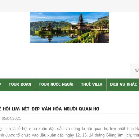
P
TOUR ĐOÀN
TOUR NƯỚC NGOÀI
THUÊ VILLA
DỊCH VỤ KHÁC
Ễ HỘI LIM NÉT ĐẸP VĂN HÓA NGƯỜI QUAN HỌ
05/04/2021
ội Lim là lễ hội mùa xuân đặc sắc và cũng là hội quan họ lớn nhất tỉnh B
inh được tổ chức vào đầu xuân các ngày 12, 13, 14 tháng Giêng âm lịch, tro