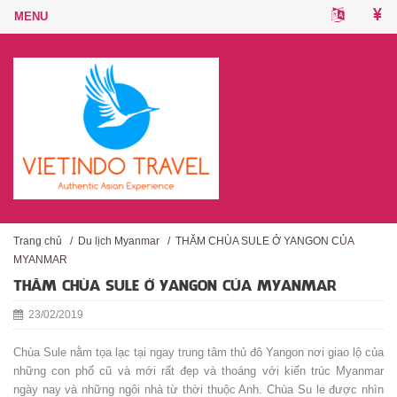
Trang chủ
/
Du lịch Myanmar
/
THĂM CHÙA SULE Ở YANGON CỦA
MYANMAR
THĂM CHÙA SULE Ở YANGON CỦA MYANMAR
23/02/2019
Chùa Sule nằm tọa lạc tại ngay trung tâm thủ đô Yangon nơi giao lộ của
những con phố cũ và mới rất đẹp và thoáng với kiến trúc Myanmar
ngày nay và những ngôi nhà từ thời thuộc Anh. Chùa Su le được nhìn