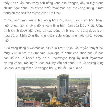
thấy từ xa lấp lánh trong ánh nắng vàng của Yangon, đây là một trong
những ngôi chùa linh thiêng nhất Myanmar, nơi mà đang lưu giữ một
trong những sợi tóc thiêng của Đức Phật.
Chùa cao 48 mét với hình chuông bát giác, được bao quanh bởi những
ngôi chùa nhỏ, chuông đồng và những hình ảnh của Đức Phật. Công
trình chính được dát vàng và các công trình phụ trợ cũng được sơn
màu vàng. Nhìn tổng thể khu chùa Sule giống như một chiếc vương
miện.
Sule trong tiếng Myanmar có nghĩa là nơi tụ họp. Có truyền thuyết nói
rằng Sule là nơi mà đức vua Ukkalapa tổ chức các cuộc họp để bàn
bạc để lên kế hoạch xây chùa Shwedagon lộng lẫy nhât Myanmar.
Nhưng về sau mọi người dân nơi đây vẫn coi chùa Sule và những vùng
lân cận là trung tâm của Yangon bởi vị trí đắc địa của nó.