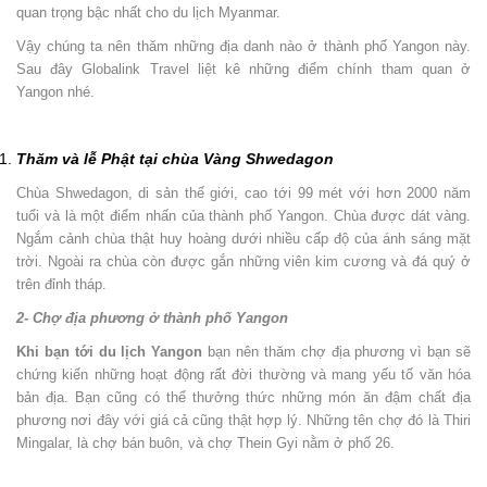
quan trọng bậc nhất cho du lịch Myanmar.
Vậy chúng ta nên thăm những địa danh nào ở thành phố Yangon này.
Sau đây Globalink Travel liệt kê những điểm chính tham quan ở
Yangon nhé.
Thăm và lễ Phật tại chùa Vàng Shwedagon
Chùa Shwedagon, di sản thế giới, cao tới 99 mét với hơn 2000 năm
tuổi và là một điểm nhấn của thành phố Yangon. Chùa được dát vàng.
Ngắm cảnh chùa thật huy hoàng dưới nhiều cấp độ của ánh sáng mặt
trời. Ngoài ra chùa còn được gắn những viên kim cương và đá quý ở
trên đỉnh tháp.
2- Chợ địa phương ở thành phố Yangon
Khi bạn tới du lịch Yangon
bạn nên thăm chợ địa phương vì bạn sẽ
chứng kiến những hoạt động rất đời thường và mang yếu tố văn hóa
bản địa. Bạn cũng có thể thưởng thức những món ăn đậm chất địa
phương nơi đây với giá cả cũng thật hợp lý. Những tên chợ đó là Thiri
Mingalar, là chợ bán buôn, và chợ Thein Gyi nằm ở phố 26.