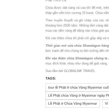
Phật Thích Ca.
Chùa được dát vàng và cao tới 98 mét, trên
tháp gắn viên kim cương 15 karat. Chùa nằm
Theo truyền thuyết và ghi chép của các n
khoảng hơn 2500 năm. Những tấm vàng dát m
mua các tấm vàng để dâng vào chùa giát qu
Khi vào thăm chùa thì phải cởi giày dép và
Thời gian mở cửa chùa Shwedagon hàng n
bức tranh để cho chúng ta liên tưởng đến n
Khi vào thăm chùa Shwedagon chúng ta ă
mục đích khác nhau như dùng để giát vàng, đ
Sưu tầm bởi GLOBALINK TRAVEL
TAGS:
tour lễ Phật ở chùa Vàng Myanmar cuố
Lễ Phật chùa Vàng ở Myanmar ngày P
Lễ Phật ở Chùa Vàng Myanmar
Vì