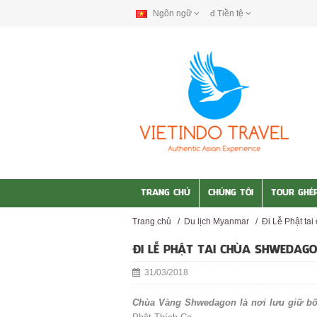
Ngôn ngữ
đ
Tiền tệ
TRANG CHỦ
CHÚNG TÔI
TOUR GHÉ
Trang chủ
/
Du lịch Myanmar
/
Đi Lễ Phật t
ĐI LỄ PHẬT TAI CHÙA SHWEDA
31/03/2018
Chùa Vàng Shwedagon là nơi lưu giữ bố