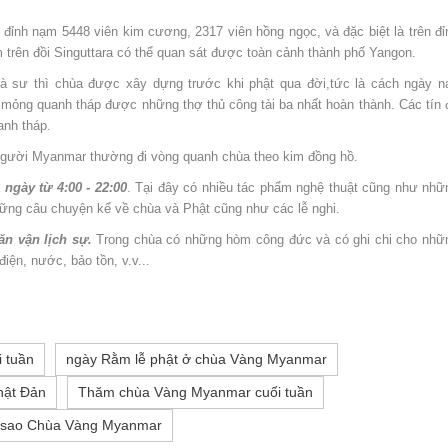
 đỉnh nạm 5448 viên kim cương, 2317 viên hồng ngọc, và đặc biệt là trên đỉ
 trên đồi Singuttara có thể quan sát được toàn cảnh thành phố Yangon.
hà sư thì chùa được xây dựng trước khi phật qua đời,tức là cách ngày n
ỏng quanh tháp được những thợ thủ công tài ba nhất hoàn thành. Các tín 
anh tháp.
 người Myanmar thường đi vòng quanh chùa theo kim đồng hồ.
gày từ 4:00 - 22:00
. Tại đây có nhiều tác phẩm nghệ thuật cũng như nhữ
hững câu chuyện kể về chùa và Phật cũng như các lễ nghi.
n vận lịch sự.
Trong chùa có những hòm công đức và có ghi chi cho nhữ
iện, nước, bảo tồn, v.v...
i tuần
ngày Rằm lễ phật ở chùa Vàng Myanmar
hật Đản
Thăm chùa Vàng Myanmar cuối tuần
 sao Chùa Vàng Myanmar