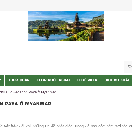
P
TOUR ĐOÀN
TOUR NƯỚC NGOÀI
THUÊ VILLA
DỊCH VỤ KHÁC
ai chùa Shwedagon Paya ở Myanmar
GON PAYA Ở MYANMAR
n vật báu
đối với những tín đồ phật giáo, trong đó bao gồm tám sợi tóc c