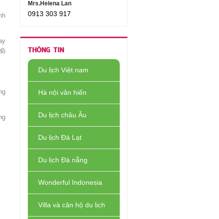
Mrs.Helena Lan
0913 303 917
nh
ay
THÔNG TIN
đồ
Du lịch Việt nam
ng
Hà nội văn hiến
Du lịch châu Âu
ng
Du lịch Đà Lạt
Du lịch Đà nẵng
Wonderful Indonesia
Villa và căn hộ du lịch