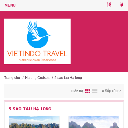
Trang chủ
/
Halong Cruises
/
5 sao tàu Hạ long
Sắp xếp
Hiển thị
5 SAO TÀU HẠ LONG