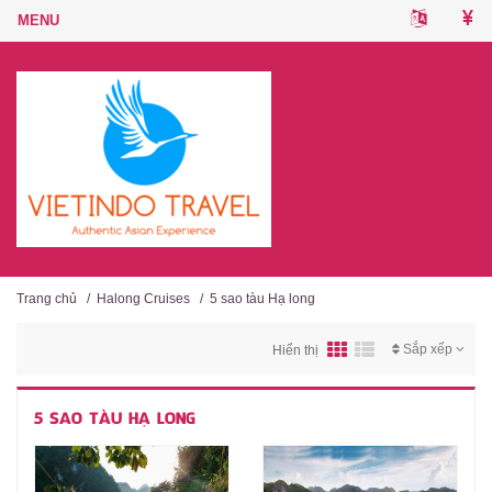
Trang chủ
/
Halong Cruises
/
5 sao tàu Hạ long
Sắp xếp
Hiển thị
5 SAO TÀU HẠ LONG