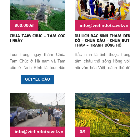
900.000đ
info@vietindotravel.vn
CHÙA TAM CHÚC - TAM CỐC
DU LỊCH BẮC NINH THĂM ĐỀN
1 NGÀY
ĐÔ - CHÙA DÂU - CHÙA BÚT
THÁP - TRANH ĐÔNG HỒ
Tour trong ngày thăm Chùa
Bắc ninh là tỉnh thuộc trung
Tam Chúc ở Hà nam và Tam
tâm châu thổ sông Hồng với
cốc ở Ninh Bình là tour đặc
nôi văn hóa Việt, cách thủ đô
sắc khởi hành từ Hà nội.
Hà nội 15km về phía Băc. Du
GỬI YÊU CẦU
Chúng ta cùng đi về phía nam
lịch Bắc ninh thăm di sản văn
Hà nội để khám phá miền
hóa là những ngôi chùa cổ
đồng bằng có chùa Tam Chúc
kính cùng làn điệu quan họ
có diện tích lớn nhất thế giới
đậm đà Kinh Bắc.
và đạt nhiều kỷ lục châu á.
Thăm một Tam cốc hữu tình
như là một Hạ long trên cạn
của châu thổ sông Hồng
info@vietindotravel.vn
0đ