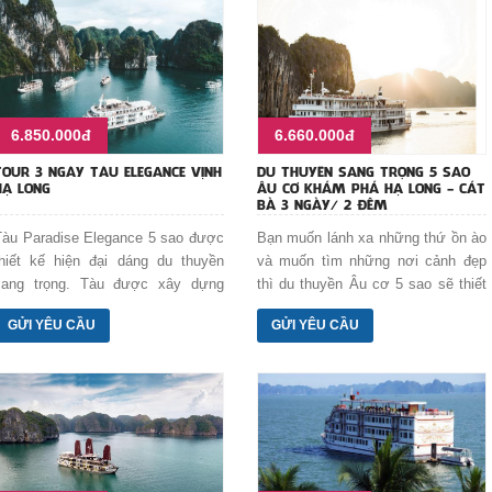
6.850.000đ
6.660.000đ
TOUR 3 NGÀY TÀU ELEGANCE VỊNH
DU THUYỀN SANG TRỌNG 5 SAO
HẠ LONG
ÂU CƠ KHÁM PHÁ HẠ LONG - CÁT
BÀ 3 NGÀY/ 2 ĐÊM
Tàu Paradise Elegance 5 sao được
Bạn muốn lánh xa những thứ ồn ào
thiết kế hiện đại dáng du thuyền
và muốn tìm những nơi cảnh đẹp
sang trọng. Tàu được xây dựng
thì du thuyền Âu cơ 5 sao sẽ thiết
bằng thép, nội thất sang trọng và
kế kỳ nghỉ sang trọng 3 ngày / 2
GỬI YÊU CẦU
GỬI YÊU CẦU
hiện đại. Các phòng của Elegance
đêm khám phá Hạ Long - Cát Bà
Cruise có màu trang nhã, có
cho bạn nhé.
balcon, có cửa sổ mở hết tầm đón
view ngoạn mục của vịnh Hạ long
huyền thoại. Du thuyền có 31 phòng
ngủ rộng, có Piano Bar, nơi thư
giãn tắm nắng và ngắm cảnh vịnh
trên sân thượng. Hoạt động của tàu