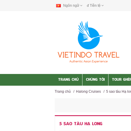
Ngôn ngữ
đ
Tiền tệ
TRANG CHỦ
CHÚNG TÔI
TOUR GHÉ
Trang chủ
/
Halong Cruises
/
5 sao tàu Hạ lo
5 SAO TÀU HẠ LONG