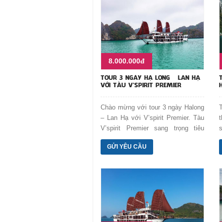
8.000.000đ
TOUR 3 NGÀY HẠ LONG – LAN HẠ
VỚI TÀU V’SPIRIT PREMIER
Chào mừng với tour 3 ngày Halong
– Lan Hạ với V’spirit Premier. Tàu
V’spirit Premier sang trọng tiêu
chuẩn 5 sao đưa chúng ta khám
GỬI YÊU CẦU
phá vẻ đẹp hoang sơ tuyệt phẩm
của tạo hóa trên vịnh Hạ Long và
Lan Hạ thuộc Cát Bà. Tiếp nối
thành công của V’spirit với bề dày
nhiều năm làm dịch vụ du thuyền –
V’spirit Premier mang đến cho bạn
trải nghiệm của kỳ nghỉ 5 sao.
Phong cách thiết kế pha trộn hài