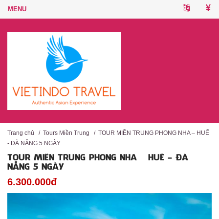
Trang chủ
/
Tours Miền Trung
/
TOUR MIỀN TRUNG PHONG NHA – HUẾ
- ĐÀ NẴNG 5 NGÀY
TOUR MIỀN TRUNG PHONG NHA – HUẾ - ĐÀ
NẴNG 5 NGÀY
6.300.000đ