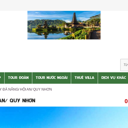
P
TOUR ĐOÀN
TOUR NƯỚC NGOÀI
THUÊ VILLA
DỊCH VỤ KHÁC
Y ĐÀ NẴNG/ HỘI AN/ QUY NHƠN
0
AN/ QUY NHƠN