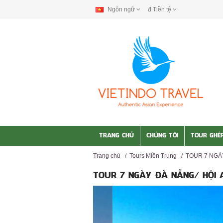
Ngôn ngữ
đ
Tiền tệ
TRANG CHỦ
CHÚNG TÔI
TOUR GHÉ
Trang chủ
/
Tours Miền Trung
/
TOUR 7 NGÀ
TOUR 7 NGÀY ĐÀ NẴNG/ HỘI 