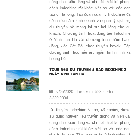
cũng như kiểu dáng và chi tiết thiết kế phong
cách Indochine rất khác biệt so với các con
tàu ở Hạ long. Tập đoàn quản lý Indochine đã
có nhiều năm kinh doanh và quản lý dịch vụ
du thuyền sẽ mang lại sự hài lòng cho du
khách. Chương trình hoạt động tàu Indochine
ở Vịnh Lan Hạ với chương trình thăm hang
động, đảo Cát Bà, chèo thuyền kayak, Tập
dưỡng sinh, học nấu ăn, ngắm bình minh và
hoàng hôn…
TOUR NGỦ DU THUYỀN 5 SAO INDOCHINE 2
NGÀY VỊNH LAN HẠ
07/05/2020 Lượt xem : 5289 Giá :
3.300.000đ
Du thuyền Indochine 5 sao, 43 cabins, được
sử dụng nguyên liệu truyền thống và hiện đại
cũng như kiểu dáng và chi tiết thiết kế phong
cách Indochine rất khác biệt so với các con