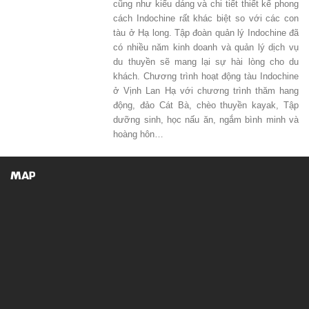
cũng như kiểu dáng và chi tiết thiết kế phong
cách Indochine rất khác biệt so với các con
tàu ở Hạ long. Tập đoàn quản lý Indochine đã
có nhiều năm kinh doanh và quản lý dịch vụ
du thuyền sẽ mang lại sự hài lòng cho du
khách. Chương trình hoạt động tàu Indochine
ở Vịnh Lan Hạ với chương trình thăm hang
động, đảo Cát Bà, chèo thuyền kayak, Tập
dưỡng sinh, học nấu ăn, ngắm bình minh và
hoàng hôn…
MAP