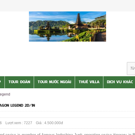
P
TOUR ĐOÀN
TOUR NƯỚC NGOÀI
THUÊ VILLA
DỊCH VỤ KHÁC
Legend
GON LEGEND 2D/1N
6 Lượt xem : 7227 Giá : 4.500.000đ
d cruise is member of famous Indochina Junk operating cruise itinerary in B