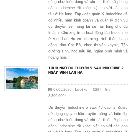
cũng như kiểu dáng và chi tiết thiết kế phong
cách Indochine rất khác biệt so với các con
tàu ở Hạ long. Tập đoàn quản lý Indochine đã
có nhiều năm kinh doanh và quản lý dịch vụ
du thuyền sẽ mang lại sự hài lòng cho du
khách. Chương trình hoạt động tàu Indochine
ở Vịnh Lan Hạ với chương trình thăm hang
động, đảo Cát Bà, chèo thuyền kayak, Tập
dưỡng sinh, học nấu ăn, ngắm bình minh và
hoàng hôn…
TOUR NGỦ DU THUYỀN 5 SAO INDOCHINE 2
NGÀY VỊNH LAN HẠ
07/05/2020 Lượt xem : 5297 Giá :
3.300.000đ
Du thuyền Indochine 5 sao, 43 cabins, được
sử dụng nguyên liệu truyền thống và hiện đại
cũng như kiểu dáng và chi tiết thiết kế phong
cách Indochine rất khác biệt so với các con