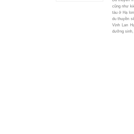
cũng như kiể
tàu ở Hạ lon
du thuyền s
Vịnh Lan H
dưỡng sinh,