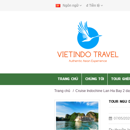
Ngôn ngữ
đ
Tiền tệ
TRANG CHỦ
CHÚNG TÔI
TOUR GHÉ
Trang chủ
/
Cruise Indochine Lan Ha Bay 2 da
TOUR NGỦ D
07/05/202
Du thuyền In