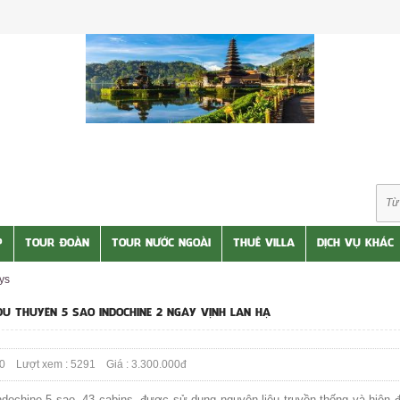
P
TOUR ĐOÀN
TOUR NƯỚC NGOÀI
THUÊ VILLA
DỊCH VỤ KHÁC
ys
U THUYỀN 5 SAO INDOCHINE 2 NGÀY VỊNH LAN HẠ
0 Lượt xem : 5291 Giá : 3.300.000đ
dochine 5 sao, 43 cabins, được sử dụng nguyên liệu truyền thống và hiện đ