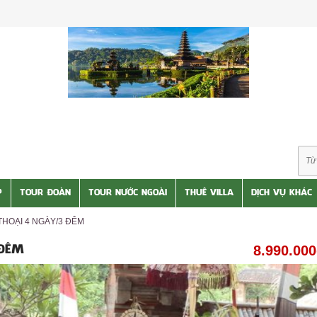
P
TOUR ĐOÀN
TOUR NƯỚC NGOÀI
THUÊ VILLA
DỊCH VỤ KHÁC
THOẠI 4 NGÀY/3 ĐÊM
8.990.00
 ĐÊM