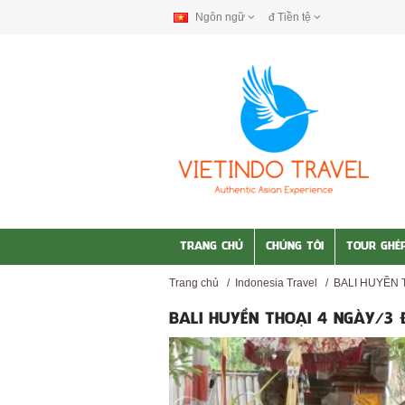
Ngôn ngữ
đ
Tiền tệ
TRANG CHỦ
CHÚNG TÔI
TOUR GHÉ
Trang chủ
/
Indonesia Travel
/
BALI HUYỀN 
BALI HUYỀN THOẠI 4 NGÀY/3