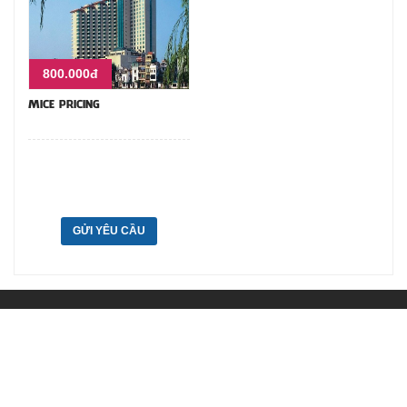
800.000đ
MICE PRICING
GỬI YÊU CẦU