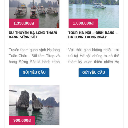
1.350.000đ
1.000.000đ
DU THUYỀN HẠ LONG THĂM
TOUR HÀ NỘI - ĐÌNH BẢNG -
HANG SỬNG SỐT
HẠ LONG TRONG NGÀY
Tuyến tham quan vịnh Hạ long
Với thời gian không nhiều lưu
Tuần Châu - Bãi tắm Titop và
trú tại Hà nội chúng ta có thể
hang Sửng Sốt là hành trình
thăm kỳ quan thiên nhiên Hạ
6h và chúng ta có thời gian
long kết hợp với làng Đình
GỬI YÊU CẦU
GỬI YÊU CẦU
ngắm nhiều hơn những đảo đá
Bảng quê hương của triều đại
đẹp, bơi và chèo thuyền
nhà Lý. Thăm Hạ long cùng
quanh bãi Titop hoặc leo núi
chụp ảnh những hòn đảo nổi
chụp hình.
tiếng Đỉnh Hương, Chó đá, Gà
chọi, chèo thuyền quanh làng
chài Ba Hang và Hang Thiên
Cung.
900.000đ